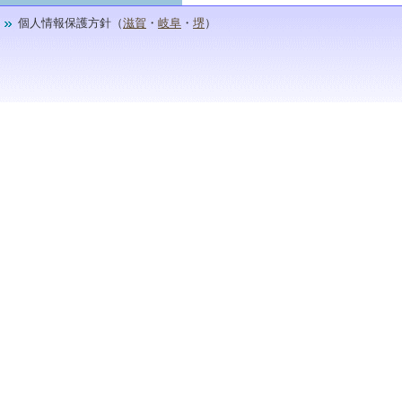
個人情報保護方針（
滋賀
・
岐阜
・
堺
）