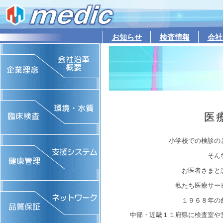
お知らせ
検査情報
会社
小学校での検診の
そん
お医者さまと
私たち医療サー
１９６８年の
中部・近畿１１府県に検査室や