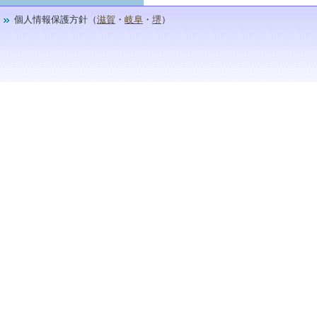
個人情報保護方針（
滋賀
・
岐阜
・
堺
）