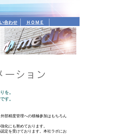
い合わせ
ＨＯＭＥ
りを。
です。
。外部精度管理への積極参加はもちろん
の強化にも努めております。
の認定を受けております。本社ラボにお