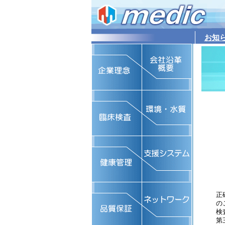
お知
正
の
検
第